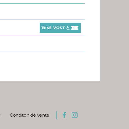
19:45
VOST
s
Conditon de vente