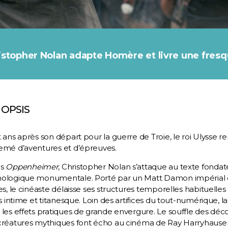
istopher Nolan adapte Homère et livre une fr
OPSIS
 ans après son départ pour la guerre de Troie, le roi Ulysse r
emé d’aventures et d’épreuves.
ès
Oppenheimer
, Christopher Nolan s’attaque au texte fonda
ologique monumentale. Porté par un Matt Damon impérial en U
es, le cinéaste délaisse ses structures temporelles habituelle
is intime et titanesque. Loin des artifices du tout-numérique, 
les effets pratiques de grande envergure. Le souffle des décors
créatures mythiques font écho au cinéma de Ray Harryhausen,