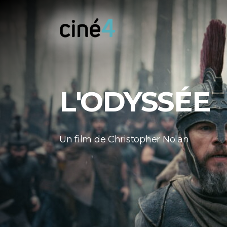
Ciné4
Nivelles
L'ODYSSÉE
Un film de
Christopher Nolan