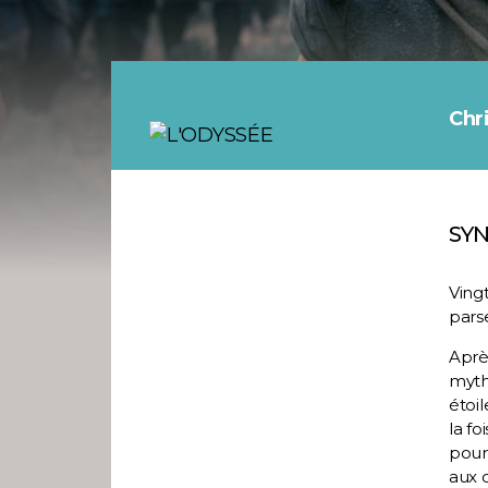
Chr
SYN
Vingt
pars
Apr
myth
étoil
la fo
pour 
aux 