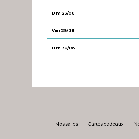
Dim 23/08
Ven 28/08
Dim 30/08
Nos salles
Cartes cadeaux
No