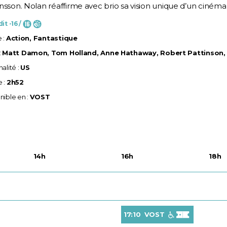
nsson. Nolan réaffirme avec brio sa vision unique d’un cinéma à
it -16 /
 :
Action, Fantastique
:
Matt Damon, Tom Holland, Anne Hathaway, Robert Pattinson
alité :
US
 :
2h52
nible en :
VOST
14h
16h
18h
17:10
VOST