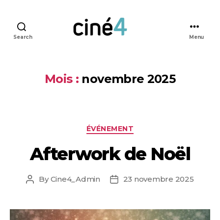
Search
Menu
Ciné4
Nivelles
Mois :
novembre 2025
Categories
ÉVÉNEMENT
Afterwork de Noël
By
Cine4_Admin
23 novembre 2025
Post
Post
author
date