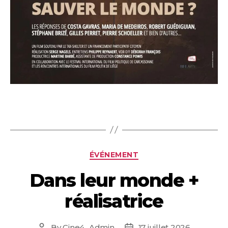
Categories
ÉVÉNEMENT
Dans leur monde +
réalisatrice
By
Cine4_Admin
17 juillet 2026
Post
Post