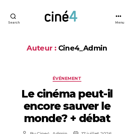
Search
Menu
Ciné4
Nivelles
Auteur :
Cine4_Admin
Categories
ÉVÉNEMENT
Le cinéma peut-il
encore sauver le
monde? + débat
By
Cine4_Admin
17 juillet 2026
Post
Post