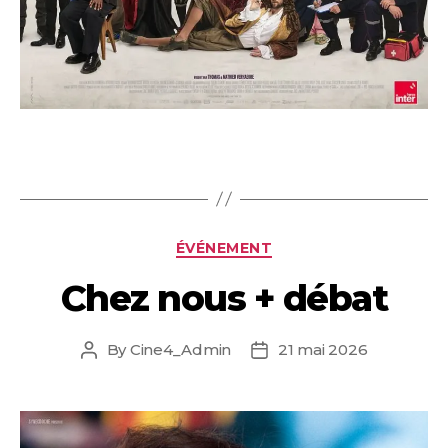
Categories
ÉVÉNEMENT
Chez nous + débat
By
Cine4_Admin
21 mai 2026
Post
Post
author
date