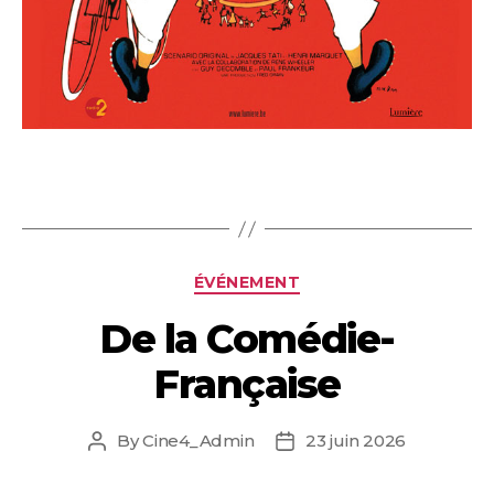
Categories
ÉVÉNEMENT
De la Comédie-
Française
By
Cine4_Admin
23 juin 2026
Post
Post
author
date