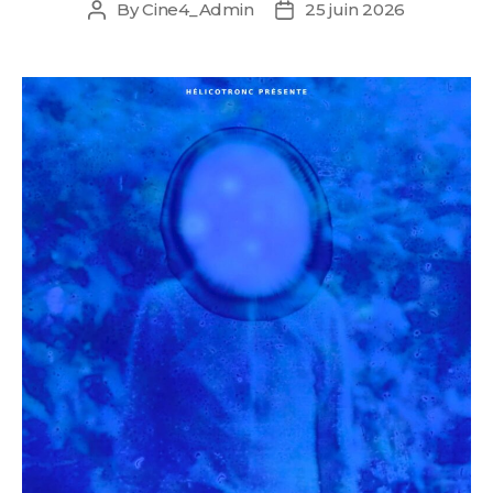
By
Cine4_Admin
25 juin 2026
Post
Post
author
date