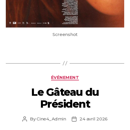
Screenshot
Categories
ÉVÉNEMENT
Le Gâteau du
Président
By
Cine4_Admin
24 avril 2026
Post
Post
author
date