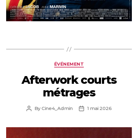
Categories
ÉVÉNEMENT
Afterwork courts
métrages
By
Cine4_Admin
1 mai 2026
Post
Post
author
date