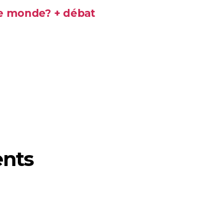
le monde? + débat
ents