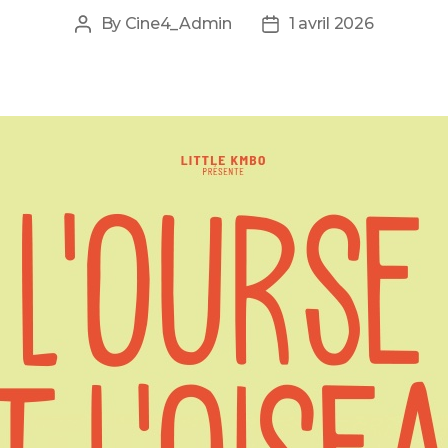
By
Cine4_Admin
1 avril 2026
Post
Post
author
date