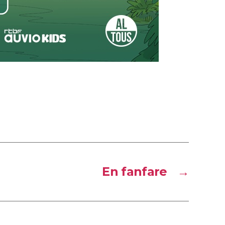
En fanfare
→